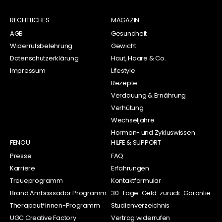
RECHTLICHES
MAGAZIN
AGB
Gesundheit
Widerrufsbelehrung
Gewicht
Datenschutzerklärung
Haut, Haare & Co.
Impressum
Lifestyle
Rezepte
Verdauung & Ernährung
Verhütung
Wechseljahre
Hormon- und Zykluswissen
FENOU
HILFE & SUPPORT
Presse
FAQ
Karriere
Erfahrungen
Treueprogramm
Kontaktformular
Brand Ambassador Programm
30-Tage-Geld-zurück-Garantie
Therapeut*innen-Programm
Studienverzeichnis
UGC Creative Factory
Vertrag widerrufen