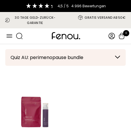
Direkt
4,5
/ 5
4.996
Bewertungen
zum
Inhalt
30 TAGE GELD-ZURÜCK-
GRATIS VERSAND AB 50€
GARANTIE
fenou
0
Navigation
Quiz AU: perimenopause bundle