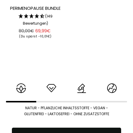
PERIMENOPAUSE BUNDLE
(149
Bewertungen)
Regulärer
Angebotspreis
80,00€
69,99€
Preis
(Du sparst -10,01€)
NATUR
- PFLANZLICHE INHALTSSTOFFE - VEGAN -
GLUTENFREI - LAKTOSEFREI - OHNE ZUSATZSTOFFE