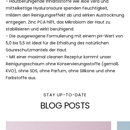
- Hautberuhigende Inhaltsstoffe wie Aloe vera und
LIMNANTHES ALBA SAMENÖL
mittelkettige Hyaluronsäure spenden Feuchtigkeit,
MORINGA OLEIFERA SAMENÖL
mildern den Reinigungseffekt ab und wirken Austrocknung
entgegen. Zinc PCA hilft, das Mikrobiom der Haut zu
CYPRYLOYL SALICYLSÄURE
stabilisieren und wirkt beruhigend.
- Die ausgewogene Formulierung mit einem pH-Wert von
STEARYL GLYCYRRHETINATE
5,0 bis 5,5 ist ideal für die Erhaltung des natürlichen
Säureschutzmantels der Haut.
TROXERUTIN
- Mit einer maximal cleanen Rezeptur kommt unser
TETRAHYDRODIFERULOYLMETHAN
Reinigungsschaum ohne Konservierungsstoffe (gemäß
KVO), ohne SDS, ohne Parfum, ohne Silikone und ohne
TRIFOLIUM PRATENSE EXTRAKT
Farbstoffe aus.
TOCOPHEROL
STAY UP-TO-DATE
CHONDRUS CRISPUS PUDER
BLOG POSTS
Reinigungsschaum: AQUA, SODIUM COCOAMPHOACETATE,
DISODIUM LAURYL SULFOSUCCINATE, DECYL GLUCOSIDE,
PENTYLENE GLYCOL, GLYCERIN, ASPARTIC ACID, ALOE