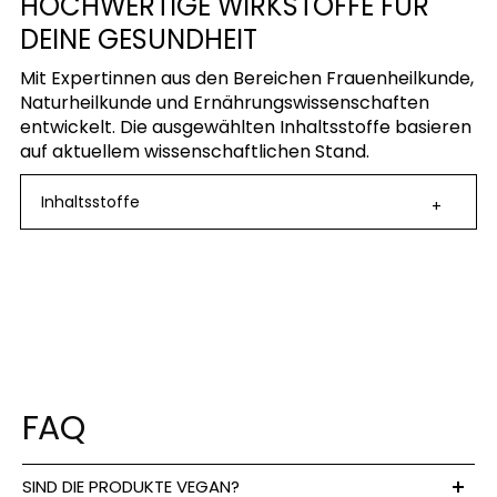
HOCHWERTIGE WIRKSTOFFE FÜR
DEINE GESUNDHEIT
Mit Expertinnen aus den Bereichen Frauenheilkunde,
Naturheilkunde und Ernährungswissenschaften
entwickelt. Die ausgewählten Inhaltsstoffe basieren
auf aktuellem wissenschaftlichen Stand.
Inhaltsstoffe
+
beauty:
pro
%NRV*
Tagesdosis
(2
Kapseln)
FAQ
Sägepalmenfruchtextrakt
320 mg
**
- davon Phytosterole
16 mg
**
SIND DIE PRODUKTE VEGAN?