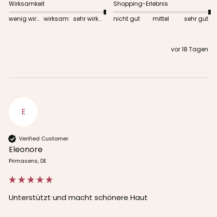
Wirksamkeit
Shopping-Erlebnis
wenig wirksam
wirksam
sehr wirksam
nicht gut
mittel
sehr gut
vor 18 Tagen
E
Verified Customer
Eleonore
Pirmasens, DE
Unterstützt und macht schönere Haut 