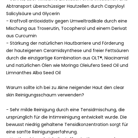
Abtransport überschüssiger Hautzellen durch Capryloyl
PHOSPHATIDYLCHOLINE, BEHENYL ALCOHOL, LIMNANTHES ALBA
Salicylsäure und Glycerin
SEED OIL, MORINGA OLEIFERA SEED OIL, ISOPENTYLDIOL, 1,2-
- Kraftvoll antioxidativ gegen Umweltradikale durch eine
HEXANEDIOL, CAPRYLOYL SALICYLIC ACID, COPERNICIA
Mischung aus Troxerutin, Tocopherol und einem Derivat
CERIFERA CERA, STEARYL GLYCYRRHETINATE, CAESALPINIA
aus Curcumin
SPINOSA GUM, SODIUM ANISATE, TROXERUTIN, CELLULOSE
- Stärkung der natürlichen Hautbarriere und Förderung
GUM, CHONDRUS CRISPUS POWDER (CARRAGEENAN),
der hauteigenen Ceramidsynthese und freier Fettsäuren
SODIUM HYDROXIDE, CERATONIA SILIQUA GUM,
durch die einzigartige Kombination aus OLT®, Niacinamid
TETRAHYDRODIFERULOYLMETHANE, TRIFOLIUM PRATENSE
und natürlichen Ölen wie Moringa Oleiufera Seed Oil und
FLOWER EXTRACT, XANTHAN GUM, GLUCOSE, TOCOPHEROL
Limnanthes Alba Seed Oil
OLUS ÖL
Warum sollte ich bei zu Akne neigender Haut den clear
GLYCERIN
skin Reinigungsschaum verwenden?
NIACINAMID
- Sehr milde Reinigung durch eine Tensidmischung, die
HYDROGENIERTES PHOSPHATIDYLCHOLIN
ursprünglich für die Intimreinigung entwickelt wurde. Die
bewusst niedrig gehaltene Tensidkonzentration sorgt für
COPERNICIA CERIFERA CERA
eine sanfte Reinigungserfahrung.