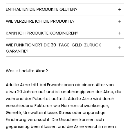
Brennnesselwurzelpulver
250 mg
**
ENTHALTEN DIE PRODUKTE GLUTEN?
Rosmarinblattextrakt
240 mg
**
Schwarzer
2,1 mg
**
WIE VERZEHRE ICH DIE PRODUKTE?
Pfefferfruchtextrakt
2,0 mg
**
KANN ICH PRODUKTE KOMBINIEREN?
- davon Piperin
WIE FUNKTIONIERT DIE 30-TAGE-GELD-ZURÜCK-
Zink
10 mg
100
GARANTIE?
Pantothensäure (Vitamin
6,0 mg
100
B5)
Vitamin B6
1,4 mg
100
Was ist adulte Akne?
* Prozent der Nährstoffbezugswerte (NRV) laut Verordnung
Adulte Akne tritt bei Erwachsenen ab einem Alter von
(EU) Nr. 1169/2011
etwa 20 Jahren auf und ist unabhängig von der Akne, die
während der Pubertät auftritt. Adulte Akne wird durch
** keine NRV vorhanden
verschiedene Faktoren wie Hormonschwankungen,
Zutaten:
Genetik, Umwelteinflüsse, Stress oder ungünstige
Ernährung verursacht. Die Ursachen können sich
Sägepalmenfruchtextrakt (5% Phytosterole) 31%,
gegenseitig beeinflussen und die Akne verschlimmern.
Brennnesselwurzelpulver 24%, Rosmarinblattextrakt 23%,