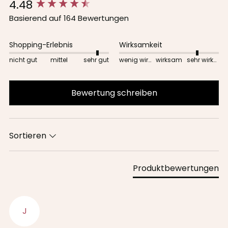
4.48
New content loaded
Basierend auf 164 Bewertungen
Shopping-Erlebnis
Wirksamkeit
nicht gut
mittel
sehr gut
wenig wirksam
wirksam
sehr wirksam
Bewertung schreiben
Sortieren
Produktbewertungen
J