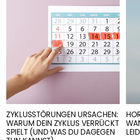
BARBADENSIS LEAF JUICE, SODIUM ANISATE, SODIUM
HYALURONATE, PHENETHYL ALCOHOL, ZINC PCA
GLYCERIN
ALOE BARBADENSIS BLATTSAFT
SODIUM HYALURONATE
PHENETHYLALKOHOL
ZINK PCA
SODIUM ANISATE
ZYKLUSSTÖRUNGEN URSACHEN:
HOR
WARUM DEIN ZYKLUS VERRÜCKT
WAN
SPIELT (UND WAS DU DAGEGEN
LEI