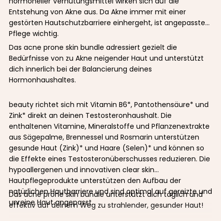
hormoneller Verhütungsmittel wirken sich auf die
Entstehung von Akne aus. Da Akne immer mit einer
gestörten Hautschutzbarriere einhergeht, ist angepasste
Pflege wichtig.
Das acne prone skin bundle adressiert gezielt die
Bedürfnisse von zu Akne neigender Haut und unterstützt
dich innerlich bei der Balancierung deines
Hormonhaushaltes.
beauty richtet sich mit Vitamin B6*, Pantothensäure* und
Zink* direkt an deinen Testosteronhaushalt. Die
enthaltenen Vitamine, Mineralstoffe und Pflanzenextrakte
aus Sägepalme, Brennessel und Rosmarin unterstützen
gesunde Haut (Zink)* und Haare (Selen)* und können so
die Effekte eines Testosteronüberschusses reduzieren. Die
hypoallergenen und innovativen clear skin
Hautpflegeprodukte unterstützen den Aufbau der
natürlichen Hautbarriere und sind optimal auf gereizte und
Das acne prone skin bundle unterstützt dich täglich und
unreine Haut angepasst.
effektiv auf deinem Weg zu strahlender, gesunder Haut!