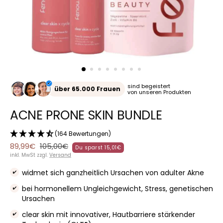
sind begeistert
über 65.000 Frauen
von unseren Produkten
ACNE PRONE SKIN BUNDLE
(164 Bewertungen)
Angebotspreis
Regulärer
89,99€
105,00€
Du sparst
15,01€
Preis
inkl. MwSt zzgl.
Versand
widmet sich ganzheitlich Ursachen von adulter Akne
bei hormonellem Ungleichgewicht, Stress, genetischen
Ursachen
clear skin mit innovativer, Hautbarriere stärkender