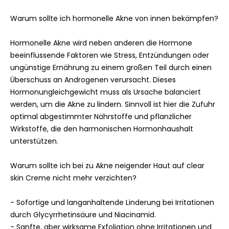
Überzugsmittel: Hydroxypropylmethylcellulose (pflanzliche
Warum sollte ich hormonelle Akne von innen bekämpfen?
Kapselhülle), Zinkcitrat, Calcium-D-pantothenat,
Pyridoxal-5'-phosphat, Schwarzer Pfefferfruchtextrakt
Hormonelle Akne wird neben anderen die Hormone
(95% Piperin) 0,2%
beeinflussende Faktoren wie Stress, Entzündungen oder
ungünstige Ernährung zu einem großen Teil durch einen
SÄGEPALMENFRUCHTEXTRAKT
Überschuss an Androgenen verursacht. Dieses
BRENNNESSELWURZELPULVER
Hormonungleichgewicht muss als Ursache balanciert
werden, um die Akne zu lindern. Sinnvoll ist hier die Zufuhr
ROSMARINBLATTEXTRAKT
optimal abgestimmter Nährstoffe und pflanzlicher
Wirkstoffe, die den harmonischen Hormonhaushalt
SCHWARZER PFEFFERFRUCHTEXTRAKT
unterstützen.
ZINK
Warum sollte ich bei zu Akne neigender Haut auf clear
VITAMIN B5 (PANTOTHENSÄURE)
skin Creme nicht mehr verzichten?
VITAMIN B6
- Sofortige und langanhaltende Linderung bei Irritationen
durch Glycyrrhetinsäure und Niacinamid.
Creme: AQUA, OLUS OIL, GLYCERIN, NIACINAMIDE, ISOSTEARYL
- Sanfte, aber wirksame Exfoliation ohne Irritationen und
ISOSTEARATE, PENTYLENE GLYCOL, HYDROGENATED