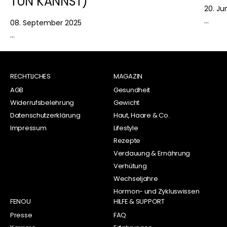
TUN KANNST)
20. Ju
...
08. September 2025
...
RECHTLICHES
MAGAZIN
AGB
Gesundheit
Widerrufsbelehrung
Gewicht
Datenschutzerklärung
Haut, Haare & Co.
Impressum
Lifestyle
Rezepte
Verdauung & Ernährung
Verhütung
Wechseljahre
Hormon- und Zykluswissen
FENOU
HILFE & SUPPORT
Presse
FAQ