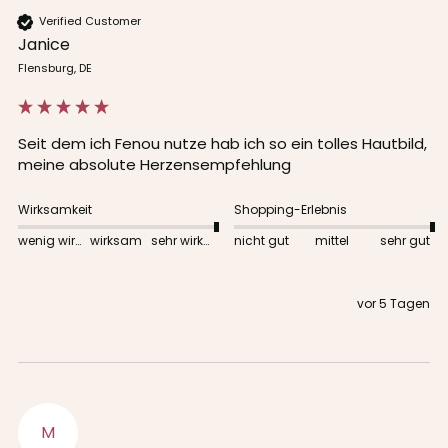
Verified Customer
Janice
Flensburg, DE
Seit dem ich Fenou nutze hab ich so ein tolles Hautbild, 
meine absolute Herzensempfehlung
Wirksamkeit
Shopping-Erlebnis
wenig wirksam
wirksam
sehr wirksam
nicht gut
mittel
sehr gut
vor 5 Tagen
M