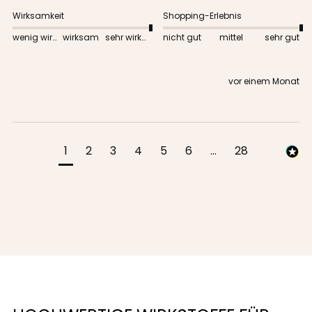
Wirksamkeit
Shopping-Erlebnis
wenig wirksam
wirksam
sehr wirksam
nicht gut
mittel
sehr gut
vor einem Monat
1
2
3
4
5
6
...
28