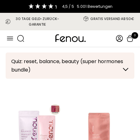
Direkt
4,5
/ 5
5.001
Bewertungen
zum
Inhalt
30 TAGE GELD-ZURÜCK-
GRATIS VERSAND AB 50€
GARANTIE
fenou
0
Navigation
Quiz: reset, balance, beauty (super hormones
bundle)