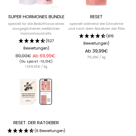
SUPER HORMONES BUNDLE
RESET
speziell für die Bedürfnisse eines
speziell während der Einnahme
ausgeglichenen weiblichen
und nach dem Absetzen der Pille
Hormonhaushalts
(815
(527
Bewertungen)
Bewertungen)
Angebotspreis
Ab 39,99€
Regulärer
Angebotspreis
80,00€
Ab 69,99€
715,38€ / kg
Preis
(Du sparst -10,01€)
1.058,85€ / kg
RESET. DER RATGEBER
(6 Bewertungen)