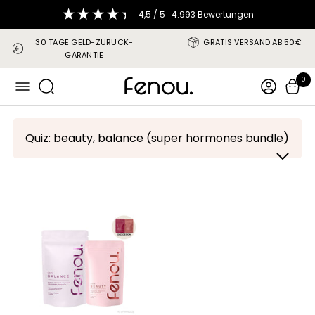
Direkt
4,5
/ 5
4.993
Bewertungen
zum
Inhalt
30 TAGE GELD-ZURÜCK-
GRATIS VERSAND AB 50€
GARANTIE
fenou
0
Navigation
Quiz: beauty, balance (super hormones bundle)