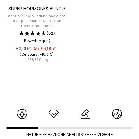
SUPER HORMONES BUNDLE
speziell für die Bedürfnisse eines
ausgeglichenen weiblichen
Hormonhaushalts
(527
Bewertungen)
Regulärer
Angebotspreis
80,00€
Ab 69,99€
Preis
(Du sparst -10,01€)
1.058,85€ / kg
NATUR
- PFLANZLICHE INHALTSSTOFFE - VEGAN -