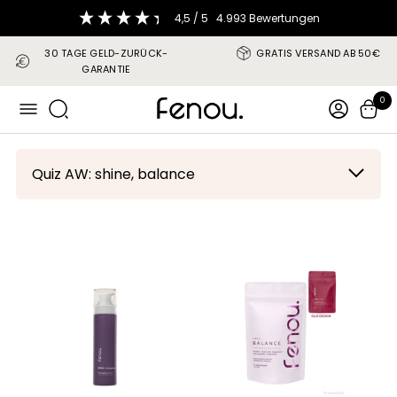
Direkt
4,5
/ 5
4.993
Bewertungen
zum
Inhalt
30 TAGE GELD-ZURÜCK-
GRATIS VERSAND AB 50€
GARANTIE
fenou
0
Navigation
Quiz AW: shine, balance