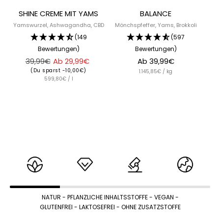
SHINE CREME MIT YAMS
BALANCE
Yamswurzel, Ashwagandha, CBD
Mönchspfeffer, Yams, Brokkoli
(149
(597
Bewertungen)
Bewertungen)
Regulärer
Angebotspreis
Angebotspreis
39,99€
Ab 29,99€
Ab 39,99€
Preis
(Du sparst -10,00€)
1.145,85€ / kg
599,80€ / l
NATUR
- PFLANZLICHE INHALTSSTOFFE - VEGAN -
GLUTENFREI - LAKTOSEFREI - OHNE ZUSATZSTOFFE