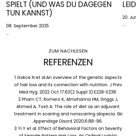
SPIELT (UND WAS DU DAGEGEN
LEI
TUN KANNST)
20. Ju
...
08. September 2025
...
ZUM NACHLESEN
REFERENZEN
1 Gokce N et al.An overview of the genetic aspects
of hair loss and its connection with nutrition. J Prev
Med Hyg. 2022 Oct 17;63(2 Suppl 3):E228-E238.
2 Pham CT, Romero K, Almohanna HM, Griggs J,
Ahmed A, Tosti A. The role of diet as an adjuvant
treatment in scarring and nonscarring alopecia. Ski
Appendage Disord 2020;6:88-96.
3 Yi Y et al. Effect of Behavioral Factors on Severity
of Female Pattern Hair Loss: An Ordinal Logistic