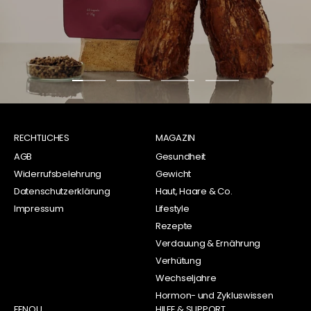
Zur
Zur
Zur
Zur
Slide
Slide
Slide
Slide
1
2
3
4
RECHTLICHES
gehen
gehen
MAGAZIN
gehen
gehen
AGB
Gesundheit
Widerrufsbelehrung
Gewicht
Datenschutzerklärung
Haut, Haare & Co.
Impressum
Lifestyle
Rezepte
Verdauung & Ernährung
Verhütung
Wechseljahre
Hormon- und Zykluswissen
FENOU
HILFE & SUPPORT