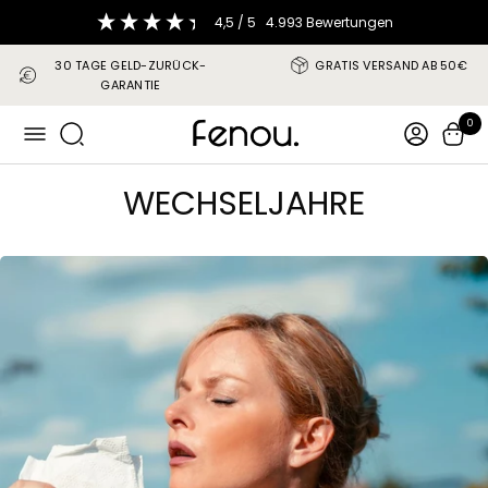
Direkt
4,5
/ 5
4.993
Bewertungen
zum
Inhalt
30 TAGE GELD-ZURÜCK-
GRATIS VERSAND AB 50€
GARANTIE
fenou
0
Navigation
WECHSELJAHRE