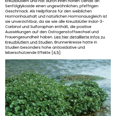
Kreuzblütlern und hat durch ihren hohen Gehalt an 
Senfölglykoside einen ungewöhnlichen, pfeffrigen 
Geschmack. Als Heilpflanze für den weiblichen 
Hormonhaushalt und natürlichen Hormonausgleich ist 
sie unverzichtbar, da sie wie alle Kreuzblütler Indol-3-
Carbinol und Sulforaphan enthält, die positive 
Auswirkungen auf den Östrogenstoffwechsel und 
Frauengesundheit haben. 
Lies hier detaillierte Infos zu 
Kreuzblütlern und Studien
. Brunnenkresse hatte in 
Studien besonders hohe antioxidative und 
leberschützende Effekte [
4
,
5
].