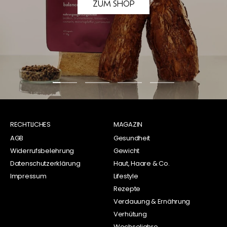
ZUM SHOP
Zur
Zur
Zur
Zur
Slide
Slide
Slide
Slide
1
2
3
4
RECHTLICHES
gehen
gehen
MAGAZIN
gehen
gehen
AGB
Gesundheit
Widerrufsbelehrung
Gewicht
Datenschutzerklärung
Haut, Haare & Co.
Impressum
Lifestyle
Rezepte
Verdauung & Ernährung
Verhütung
Wechseljahre