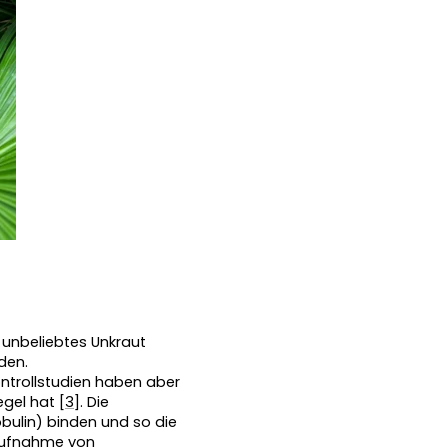
 unbeliebtes Unkraut 
den. 
ontrollstudien haben aber 
gel hat [
3
]. Die 
ulin) binden und so die 
Aufnahme von 