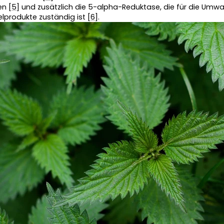
en [
5
] und zusätzlich die 5-alpha-Reduktase, die für die Umw
elprodukte zuständig ist [
6
].