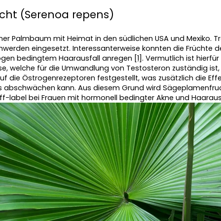
cht (Serenoa repens)
iner Palmbaum mit Heimat in den südlichen USA und Mexiko. Tra
hwerden eingesetzt. Interessanterweise konnten die Früchte d
gen bedingtem Haarausfall anregen [
1
]. Vermutlich ist hierf
, welche für die Umwandlung von Testosteron zuständig ist, v
 die Östrogenrezeptoren festgestellt, was zusätzlich die Effe
 abschwächen kann. Aus diesem Grund wird Sägeplamenfruch
ff-label bei Frauen mit hormonell bedingter Akne und Haaraus