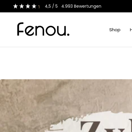
Direkt
4,5
/ 5
4.993
Bewertungen
zum
Inhalt
fenou
Shop