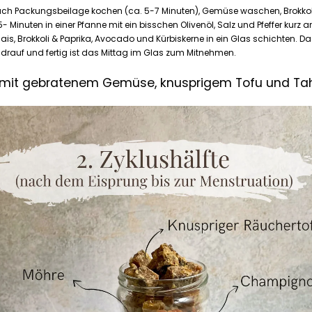
ch Packungsbeilage kochen (ca. 5-7 Minuten), Gemüse waschen, Brokkol
5- Minuten in einer Pfanne mit ein bisschen Olivenöl, Salz und Pfeffer kurz 
 Mais, Brokkoli & Paprika, Avocado und Kürbiskerne in ein Glas schichten. D
l drauf und fertig ist das Mittag im Glas zum Mitnehmen.
s mit gebratenem Gemüse, knusprigem Tofu und Ta