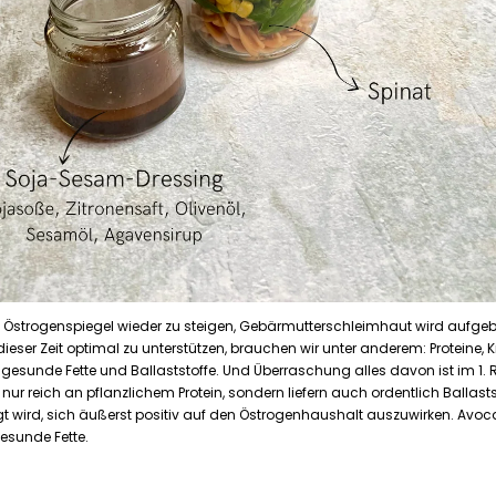
 Östrogenspiegel wieder zu steigen, Gebärmutterschleimhaut wird aufgeba
dieser Zeit optimal zu unterstützen, brauchen wir unter anderem: Proteine,
gesunde Fette und Ballaststoffe. Und Überraschung alles davon ist im 1. R
ur reich an pflanzlichem Protein, sondern liefern auch ordentlich Ballaststof
t wird, sich äußerst positiv auf den Östrogenhaushalt auszuwirken. Avoc
esunde Fette.